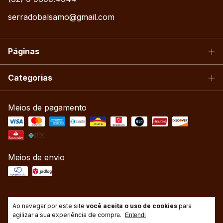
serradobalsamo@gmail.com
Páginas
Categorias
Meios de pagamento
Meios de envio
Ao navegar por este site
você aceita o uso de cookies
para
agilizar a sua experiência de compra.
Entendi
Copyright Serra do Bálsamo Ltda - 2026. Todos os direitos