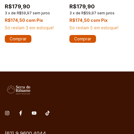
R$179,90
R$179,90
3
x
de
R$59,97
sem juros
3
x
de
R$59,97
sem juros
R$174,50
com
Pix
R$174,50
com
Pix
Só restam
3
em estoque!
Só restam
5
em estoque!
(62) 9 9600.4044