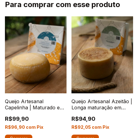
Para comprar com esse produto
Queijo Artesanal
Queijo Artesanal Azeitão |
Capelinha | Maturado em
Longa maturação em
caverna
caverna
R$99,90
R$94,90
R$96,90
com
Pix
R$92,05
com
Pix