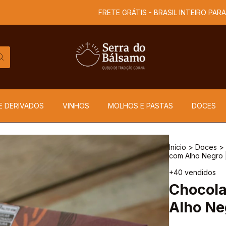
FRETE GRÁTIS - BRASIL INTEIRO PARA COMPR
E DERIVADOS
VINHOS
MOLHOS E PASTAS
DOCES
Início
>
Doces
>
com Alho Negro 
+40 vendidos
Chocola
Alho Ne