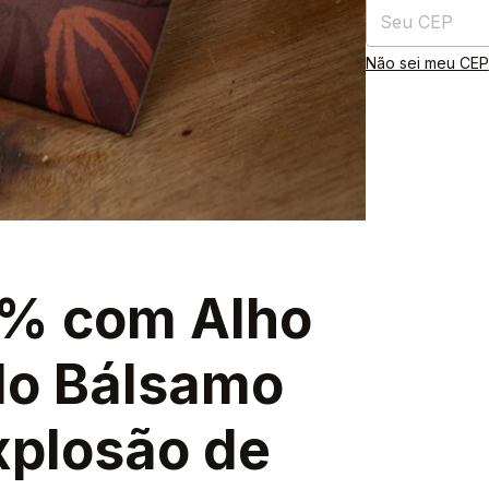
Não sei meu CEP
0% com Alho
do Bálsamo
xplosão de