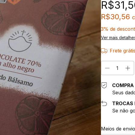
R$31,5
R$30,56
3% de descon
Ver mais detalhe
Frete gráti
COMPRA 
Seus dado
TROCAS 
Se não go
Entregas para o 
Meios de envi