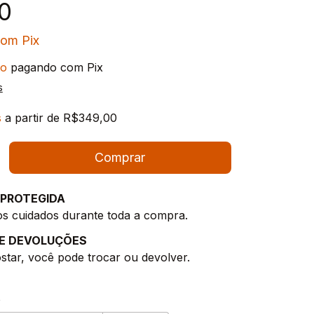
0
com
Pix
to
pagando com Pix
s
s
a partir de
R$349,00
PROTEGIDA
s cuidados durante toda a compra.
E DEVOLUÇÕES
star, você pode trocar ou devolver.
CEP:
Alterar CEP
o