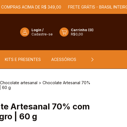
AS ACIMA DE R$ 349,00
FRETE GRÁTIS - BRASIL INTEIRO PARA
Login
/
Carrinho
(
0
)
Cadastre-se
R$0,00
KITS E PRESENTES
ACESSÓRIOS
NOSSA HISTÓRIA
Chocolate artesanal
>
Chocolate Artesanal 70%
| 60 g
te Artesanal 70% com
gro | 60 g