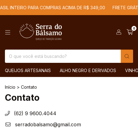
ASIL INTEIRO PARA COMPRAS ACIMA DE R$ 349,00
FRETE GRÁTI
0
QUEIJOS ARTESANAIS
ALHO NEGRO E DERIVADOS
VINH
Início
>
Contato
Contato
(62) 9 9600.4044
serradobalsamo@gmail.com